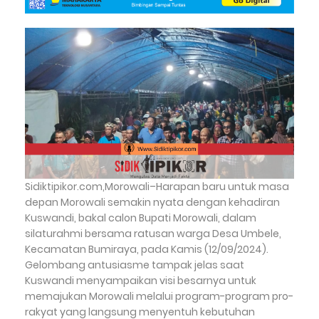
Sidiktipikor.com,Morowali–Harapan baru untuk masa
depan Morowali semakin nyata dengan kehadiran
Kuswandi, bakal calon Bupati Morowali, dalam
silaturahmi bersama ratusan warga Desa Umbele,
Kecamatan Bumiraya, pada Kamis (12/09/2024).
Gelombang antusiasme tampak jelas saat
Kuswandi menyampaikan visi besarnya untuk
memajukan Morowali melalui program-program pro-
rakyat yang langsung menyentuh kebutuhan