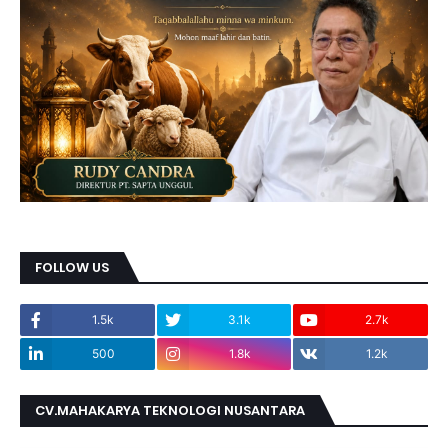
FOLLOW US
1.5k
3.1k
2.7k
500
1.8k
1.2k
CV.MAHAKARYA TEKNOLOGI NUSANTARA