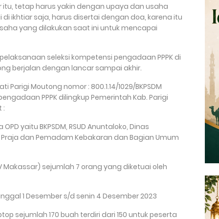
iar itu, tetap harus yakin dengan upaya dan usaha
di ikhtiar saja, harus disertai dengan doa, karena itu
aha yang dilakukan saat ini untuk mencapai
s pelaksanaan seleksi kompetensi pengadaan PPPK di
ong berjalan dengan lancar sampai akhir.
ati Parigi Moutong nomor : 800.1.14/1029/BKPSDM
 pengadaan PPPK dilingkup Pemerintah Kab. Parigi
 :
apa OPD yaitu BKPSDM, RSUD Anuntaloko, Dinas
ng Praja dan Pemadam Kebakaran dan Bagian Umum
 IV Makassar) sejumlah 7 orang yang diketuai oleh
 tanggal 1 Desember s/d senin 4 Desember 2023
op sejumlah 170 buah terdiri dari 150 untuk peserta