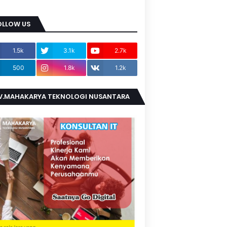
OLLOW US
1.5k
3.1k
2.7k
500
1.8k
1.2k
V.MAHAKARYA TEKNOLOGI NUSANTARA