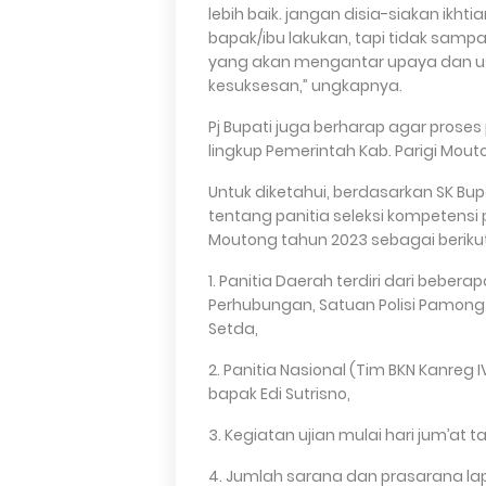
lebih baik. jangan disia-siakan ikht
bapak/ibu lakukan, tapi tidak sampai 
yang akan mengantar upaya dan us
kesuksesan,” ungkapnya.
Pj Bupati juga berharap agar prose
lingkup Pemerintah Kab. Parigi Mout
Untuk diketahui, berdasarkan SK Bup
tentang panitia seleksi kompetensi
Moutong tahun 2023 sebagai berikut
1. Panitia Daerah terdiri dari beber
Perhubungan, Satuan Polisi Pamo
Setda,
2. Panitia Nasional (Tim BKN Kanreg
bapak Edi Sutrisno,
3. Kegiatan ujian mulai hari jum’at
4. Jumlah sarana dan prasarana lapt