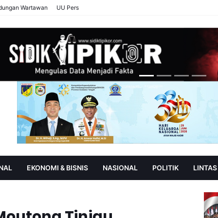
ndungan Wartawan
UU Pers
NAL
EKONOMI & BISNIS
NASIONAL
POLITIK
LINTAS
AN
SOROT
 Moutong Tinjau