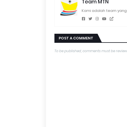
Team MTN
Kami adalah team yang 
POST A COMMENT
To be published, comments must be review