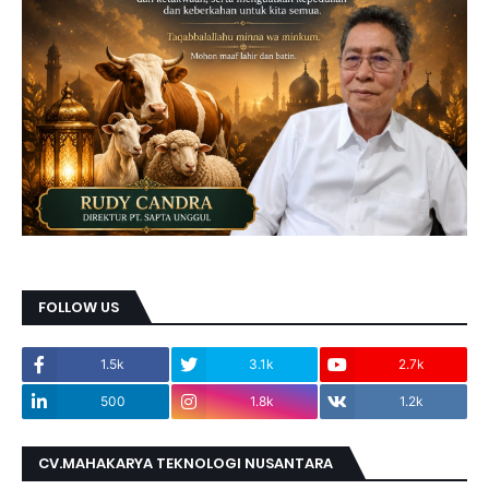
FOLLOW US
1.5k
3.1k
2.7k
500
1.8k
1.2k
CV.MAHAKARYA TEKNOLOGI NUSANTARA