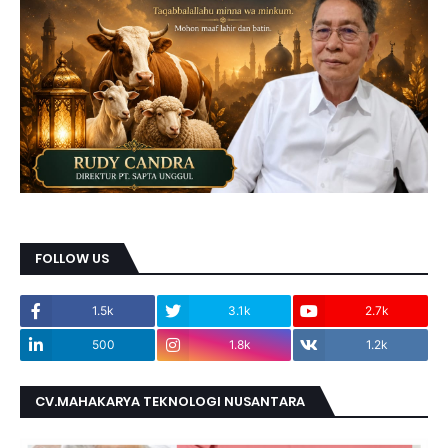
FOLLOW US
1.5k
3.1k
2.7k
500
1.8k
1.2k
CV.MAHAKARYA TEKNOLOGI NUSANTARA