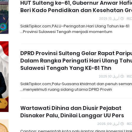
HUT Sulteng ke-61, Gubernur Anwar Hafi
Beri Kado Pendidikan dan Kesehatan Gr
أبريل 13, 2025
RE
SidikTipikor.com,PALU–Peringatan Hari Ulang Tahun ke-61
Provinsi Sulawesi Tengah menjadi momentum…
DPRD Provinsi Sulteng Gelar Rapat Pari
Dalam Rangka Peringati Hari Ulang Tah
Sulawesi Tengah Yang KE-61 Thn
أبريل 10, 2025
RE
SidikTipikor.com,Palu-Suasana khidmat dan penuh sema
menyelimuti ruang sidang utama DPRD Provin…
Wartawati Dihina dan Diusir Pejabat
Disnaker Palu, Dinilai Langgar UU Pers
أبريل 09, 2025
RE
Caption: pemerintah kota palu kantor dinas koperasi,Um