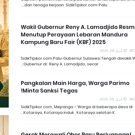
dan tenaga kerjaan SidikTipikor.com-Palu,…
Wakil Gubernur Reny A. Lamadjido Resm
Menutup Perayaan Lebaran Mandura
Kampung Baru Fair (KBF) 2025
أبريل 08, 2025
RE
SidikTipikor.com,Palu-Gubernur Sulawesi Tengah diwakili W
Gubernur dr. Reny A. Lamadjido, secar…
Pangkalan Main Harga, Warga Parimo
Minta Sanksi Tegas!
أبريل 06, 2025
RE
SidikTipikor.com, Mepanga – Warga di beberapa desa di
Kotaraya, Kotaraya Induk , Kotaraya selatan K…
Gerak Morowali,Obor Baru Perjuangan!