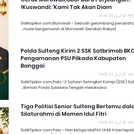
Kuswandi: ‘Kami Tak Akan Diam!
أبريل 06, 2025
RE
Sidiktipikor.com,Morowali – Sebuah gelombang perubah
mulai bergemuruh di Morowali! Gerakan Rakyat…
Polda Sulteng Kirim 2 SSK Satbrimob BK
Pengamanan PSU Pilkada Kabupaten
Banggai
أبريل 03, 2025
RE
SidikTipikor.com,Palu,–2 Satuan Setingkat Kompi (SSK) Sa
Brimob Polda Sulawesi Tengah melaksana…
Tiga Politisi Senior Sulteng Bertemu da
Silaturahmi di Momen Idul Fitri
أبريل 02, 2025
RE
SidikTipikor.com,Palu – Hari ketiga Idulfitri 1446 H bertepa