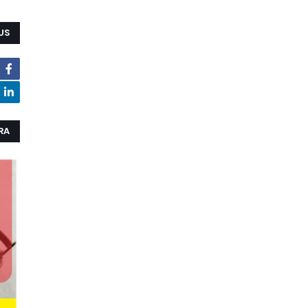
US
RA