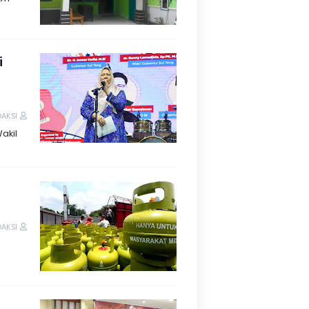
i
DAKSI
akil
DAKSI