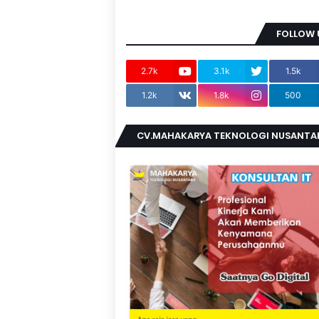
FOLLOW 
2.7k
3.1k
1.5k
1.2k
1.8k
500
CV.MAHAKARYA TEKNOLOGI NUSANTA