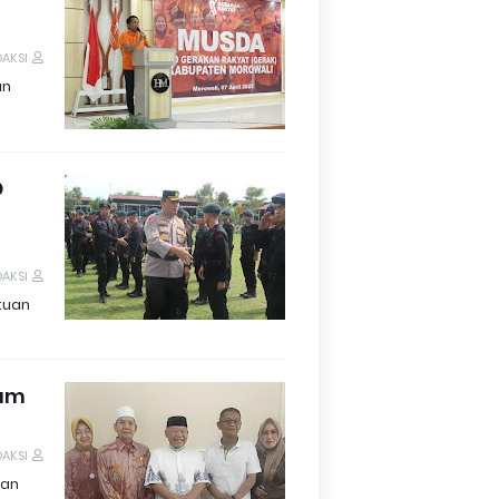
DAKSI
an
O
DAKSI
tuan
lam
DAKSI
tan