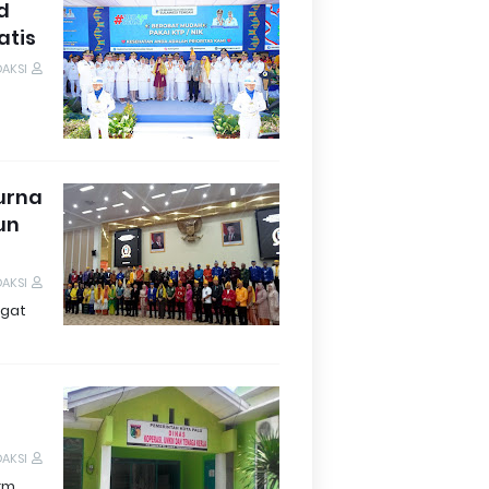
d
atis
DAKSI
purna
un
DAKSI
ngat
DAKSI
km