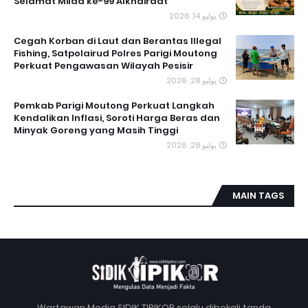
Selamat Milad ke-99 Alkhairaat
يوليو 14, 2026
Cegah Korban di Laut dan Berantas Illegal
Fishing, Satpolairud Polres Parigi Moutong
Perkuat Pengawasan Wilayah Pesisir
يوليو 28, 2026
Pemkab Parigi Moutong Perkuat Langkah
Kendalikan Inflasi, Soroti Harga Beras dan
Minyak Goreng yang Masih Tinggi
يوليو 28, 2026
MAIN TAGS
Wartawan Media SIDIK TIPIKOR selalu dibekali tanda