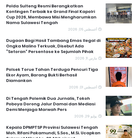
Polda Sulteng Resmi Berangkatkan
Kontingen Terbaik ke Grand Final Kapolri
Cup 2026, Membawa Misi Mengharumkan
Nama Sulawesi Tengah
أغسطس 05, 2026
Dugaan Bagi Hasil Tambang Emas Ilegal di
Ongka Malino Terkuak, Disebut Ada
“Setoran” Persentase ke Sejumlah Pihak
مارس 11, 2026
Polsek Torue Tahan Terduga Pencuri Tiga
Ekor Ayam, Barang Bukti Berhasil
Diamankan
أغسطس 01, 2026
Di Tengah Polemik Dua Jurnalis, Tokoh
Poboya Dorong Jalur Damai dan Mediasi
Demi Menjaga Marwah Pers
يوليو 29, 2026
Kepala DPMPTSP Provinsi Sulawesi Tengah
Moh. Rifani Pakamundi, S.Sos., M.Si. Ucapkan