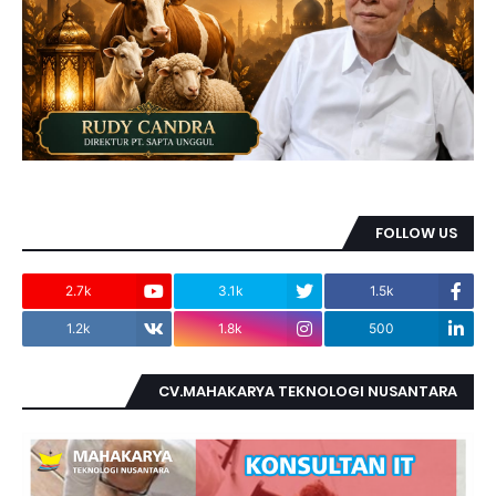
FOLLOW US
2.7k
3.1k
1.5k
1.2k
1.8k
500
CV.MAHAKARYA TEKNOLOGI NUSANTARA