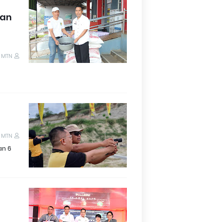
kan
 MTN
 MTN
an 6