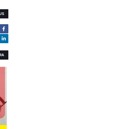
US
RA