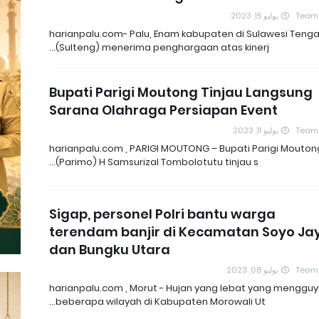
يوليو 15, 2023
Team
harianpalu.com- Palu, Enam kabupaten di Sulawesi Teng
(Sulteng) menerima penghargaan atas kinerj…
Bupati Parigi Moutong Tinjau Langsung
Sarana Olahraga Persiapan Event
يوليو 11, 2023
Team
harianpalu.com , PARIGI MOUTONG – Bupati Parigi Mouton
(Parimo) H Samsurizal Tombolotutu tinjau s…
Sigap, personel Polri bantu warga
terendam banjir di Kecamatan Soyo Ja
dan Bungku Utara
يوليو 08, 2023
Team
harianpalu.com , Morut - Hujan yang lebat yang mengguy
beberapa wilayah di Kabupaten Morowali Ut…