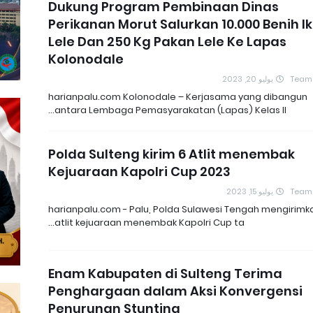
Dukung Program Pembinaan Dinas
Perikanan Morut Salurkan 10.000 Benih I
Lele Dan 250 Kg Pakan Lele Ke Lapas
Kolonodale
يوليو 20, 2023
Team
harianpalu.com Kolonodale – Kerjasama yang dibangun
antara Lembaga Pemasyarakatan (Lapas) Kelas II…
Polda Sulteng kirim 6 Atlit menembak
Kejuaraan Kapolri Cup 2023
يوليو 15, 2023
Team
harianpalu.com - Palu, Polda Sulawesi Tengah mengirimk
atlit kejuaraan menembak Kapolri Cup ta…
Enam Kabupaten di Sulteng Terima
Penghargaan dalam Aksi Konvergensi
Penurunan Stunting