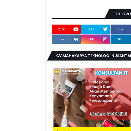
FOLLOW 
2.7k
3.1k
1.5k
1.2k
1.8k
500
CV.MAHAKARYA TEKNOLOGI NUSANTA