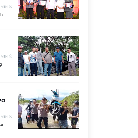
 MTN
ah
 MTN
g
ya
 MTN
ur