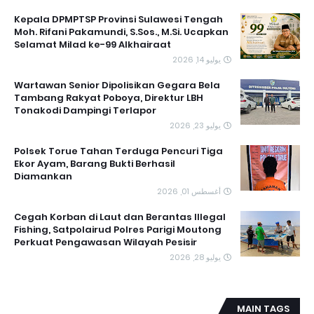
Kepala DPMPTSP Provinsi Sulawesi Tengah
Moh. Rifani Pakamundi, S.Sos., M.Si. Ucapkan
Selamat Milad ke-99 Alkhairaat
يوليو 14, 2026
‎Wartawan Senior Dipolisikan Gegara Bela
Tambang Rakyat Poboya, Direktur LBH
Tonakodi Dampingi Terlapor
يوليو 23, 2026
Polsek Torue Tahan Terduga Pencuri Tiga
Ekor Ayam, Barang Bukti Berhasil
Diamankan
أغسطس 01, 2026
Cegah Korban di Laut dan Berantas Illegal
Fishing, Satpolairud Polres Parigi Moutong
Perkuat Pengawasan Wilayah Pesisir
يوليو 28, 2026
MAIN TAGS